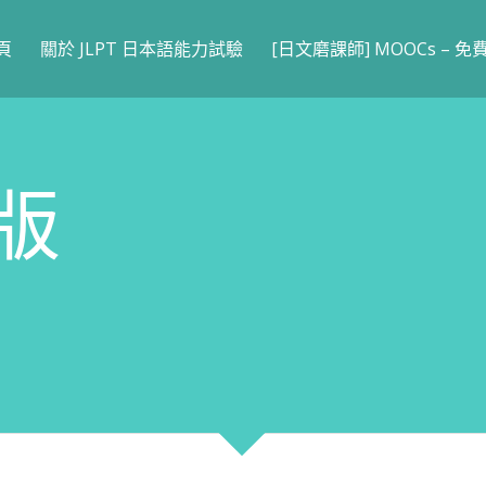
頁
關於 JLPT 日本語能力試驗
[日文磨課師] MOOCs – 免
版